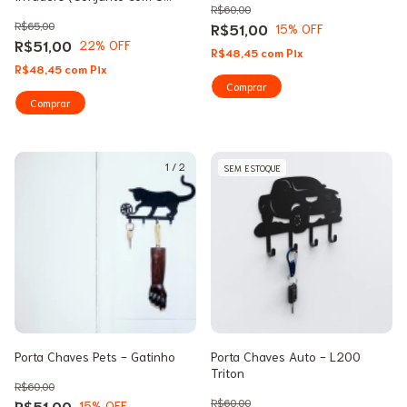
R$60,00
peças)
R$65,00
R$51,00
15
% OFF
R$51,00
22
% OFF
R$48,45
com
Pix
R$48,45
com
Pix
1
/
2
SEM ESTOQUE
Porta Chaves Pets - Gatinho
Porta Chaves Auto - L200
Triton
R$60,00
R$60,00
R$51,00
15
% OFF