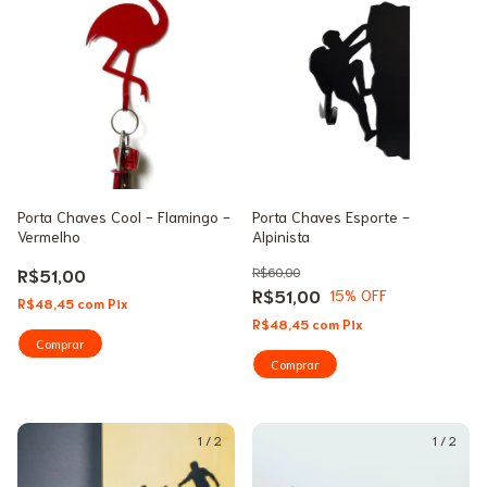
Porta Chaves Cool - Flamingo -
Porta Chaves Esporte -
Vermelho
Alpinista
R$51,00
R$60,00
R$51,00
15
% OFF
R$48,45
com
Pix
R$48,45
com
Pix
Comprar
1
/
2
1
/
2