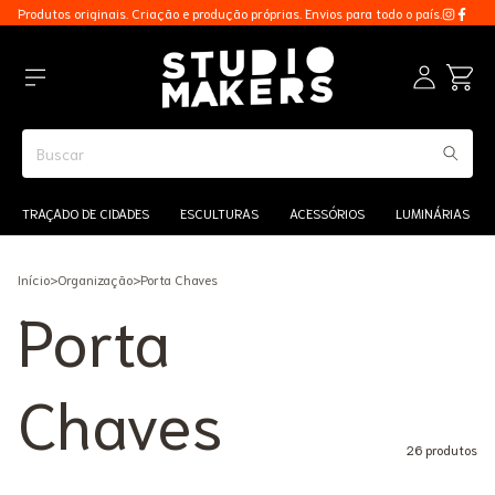
Produtos originais. Criação e produção próprias. Envios para todo o país.
TRAÇADO DE CIDADES
ESCULTURAS
ACESSÓRIOS
LUMINÁRIAS
Início
>
Organização
>
Porta Chaves
Porta
Chaves
26 produtos