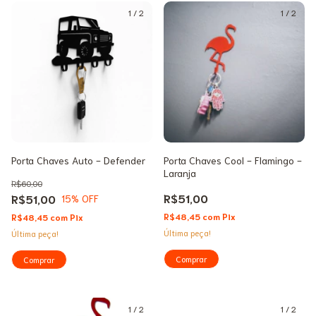
1
/
2
1
/
2
Porta Chaves Auto - Defender
Porta Chaves Cool - Flamingo -
Laranja
R$60,00
R$51,00
R$51,00
15
% OFF
R$48,45
com
Pix
R$48,45
com
Pix
Última peça!
Última peça!
1
/
2
1
/
2