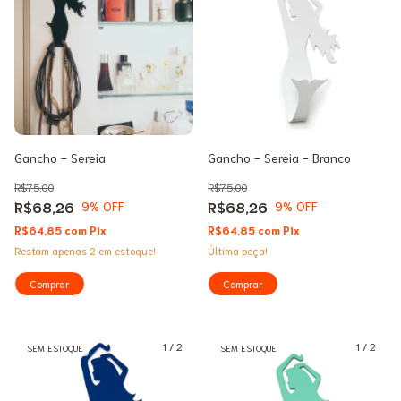
Gancho - Sereia
Gancho - Sereia - Branco
R$75,00
R$75,00
R$68,26
R$68,26
9
% OFF
9
% OFF
R$64,85
com
Pix
R$64,85
com
Pix
Restam apenas
2
em estoque!
Última peça!
1
/
2
1
/
2
SEM ESTOQUE
SEM ESTOQUE