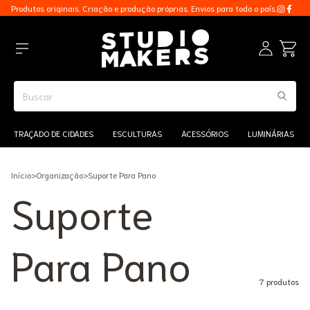
Produtos originais. Criação e produção próprias. Envios para todo o país.
TRAÇADO DE CIDADES
ESCULTURAS
ACESSÓRIOS
LUMINÁRIAS
Início
>
Organização
>
Suporte Para Pano
Suporte
Para Pano
7 produtos