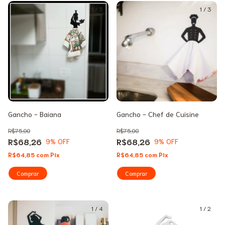
1
/
3
1
/
3
Gancho - Baiana
Gancho - Chef de Cuisine
R$75,00
R$75,00
R$68,26
R$68,26
9
% OFF
9
% OFF
R$64,85
com
Pix
R$64,85
com
Pix
1
/
4
1
/
2