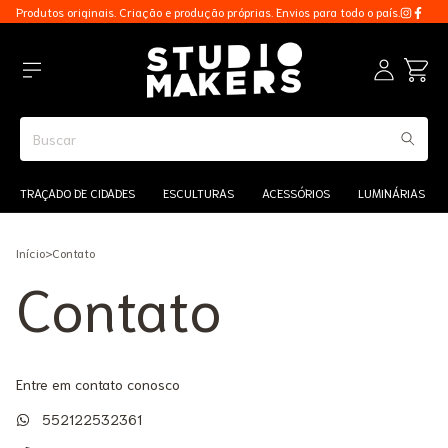
Produtos originais. Criação e produção próprias. Envios para todo o país.
TRAÇADO DE CIDADES
ESCULTURAS
ACESSÓRIOS
LUMINÁRIAS
Início
>
Contato
Contato
Entre em contato conosco
552122532361